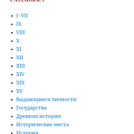
I-VII
IX
VIII
X
XI
XII
XIII
XIV
XIX
XV
Выдающиеся личности
Государства
Древняя история
Исторические места
История