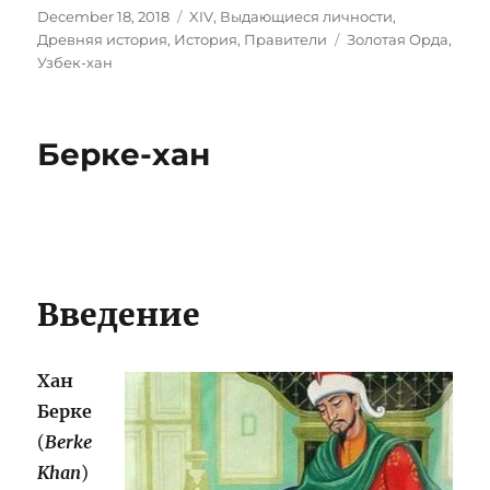
Posted
Categories
December 18, 2018
XIV
,
Выдающиеся личности
,
on
Tags
Древняя история
,
История
,
Правители
Золотая Орда
,
Узбек-хан
Берке-хан
Введение
Хан
Берке
(
Berke
Khan
)