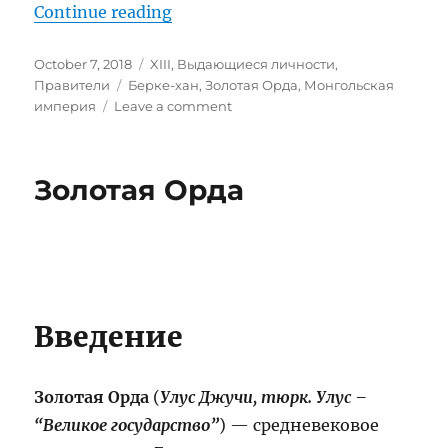
“Берке-хан”
Continue reading
Posted
Categories
October 7, 2018
XIII
,
Выдающиеся личности
,
on
Tags
Правители
Берке-хан
,
Золотая Орда
,
Монгольская
on
империя
Leave a comment
Берке-
хан
Золотая Орда
Введение
Золотая Орда
(
Улус Джучи, тюрк. Улус –
“Великое государство”
) — средневековое