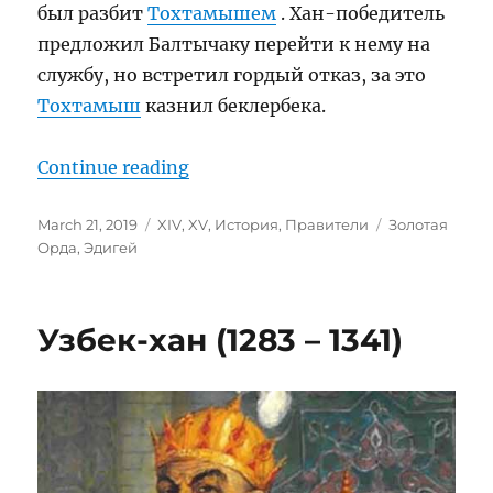
был разбит
Тохтамышем
. Хан-победитель
предложил Балтычаку перейти к нему на
службу, но встретил гордый отказ, за это
Тохтамыш
казнил беклербека.
“Эдигей (1352—1419)”
Continue reading
Posted
Categories
Tags
March 21, 2019
XIV
,
XV
,
История
,
Правители
Золотая
on
Орда
,
Эдигей
Узбек-хан (1283 – 1341)