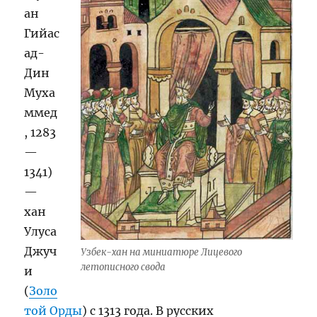
ан
Гийас
ад-
Дин
Муха
ммед
, 1283
—
1341)
—
хан
Улуса
Джуч
Узбек-хан на миниатюре Лицевого
летописного свода
и
(
Золо
той Орды
) с 1313 года. В русских