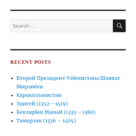
SE
Search
for:
RECENT POSTS
Второй Президент Узбекистана Шавкат
Мирзиёев
Каракалпакистан
Эдигей (1352—1419)
Беклярбек Мамай (1335—1380)
Тамерлан (1336 – 1405)