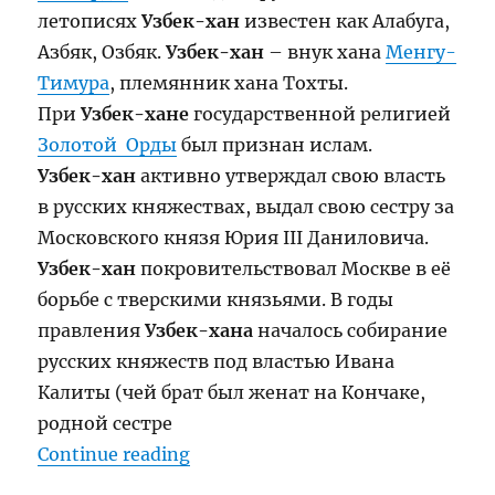
летописях
Узбек-хан
известен как Алабуга,
Азбяк, Озбяк.
Узбек-хан
– внук хана
Менгу-
Тимура
, племянник хана Тохты.
При
Узбек-хане
государственной религией
Золотой Орды
был признан ислам.
Узбек-хан
активно утверждал свою власть
в русских княжествах, выдал свою сестру за
Московского князя Юрия III Даниловича.
Узбек-хан
покровительствовал Москве в её
борьбе с тверскими князьями. В годы
правления
Узбек-хана
началось собирание
русских княжеств под властью Ивана
Калиты (чей брат был женат на Кончаке,
родной сестре
“Узбек-хан (1283 – 1341)”
Continue reading