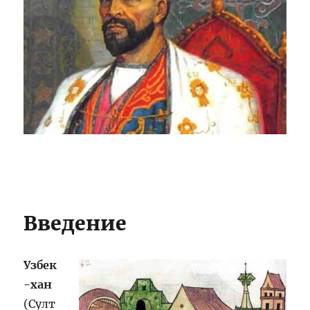
Введение
Узбек
-хан
(Султ