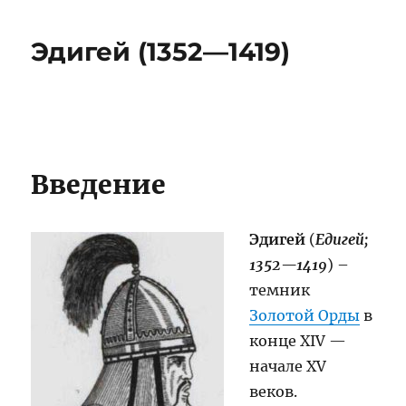
Эдигей (1352—1419)
Введение
Эдигей
(
Едигей;
1352—1419
) –
темник
Золотой Орды
в
конце XIV —
начале XV
веков.