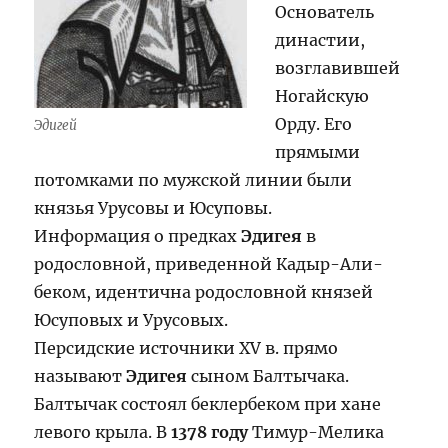
Основатель
династии,
возглавившей
Ногайскую
Орду. Его
Эдигей
прямыми
потомками по мужской линии были
князья Урусовы и Юсуповы.
Информация о предках
Эдигея
в
родословной, приведенной Кадыр-Али-
беком, идентична родословной князей
Юсуповых и Урусовых.
Персидские источники XV в. прямо
называют
Эдигея
сыном Балтычака.
Балтычак состоял беклербеком при хане
левого крыла. В
1378 году
Тимур-Мелика