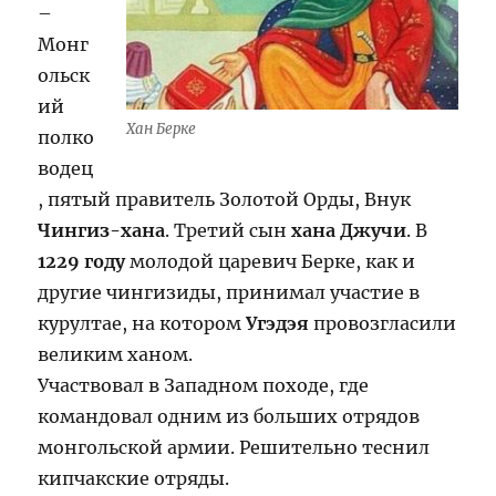
–
Mонг
ольск
ий
Хан Берке
полко
водец
, пятый правитель Золотой Орды, Внук
Чингиз-хана
. Третий сын
хана Джучи
. В
1229 году
молодой царевич Берке, как и
другие чингизиды, принимал участие в
курултае, на котором
Угэдэя
провозгласили
великим ханом.
Участвовал в Западном походе, где
командовал одним из больших отрядов
монгольской армии. Решительно теснил
кипчакские отряды.