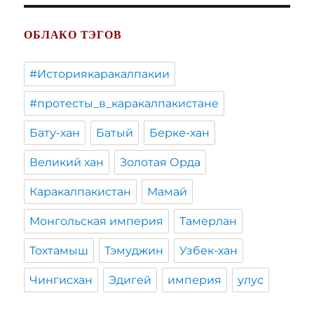
ОБЛАКО ТЭГОВ
#Историякаракалпакии
#протесты_в_каракалпакистане
Бату-хан
Батый
Берке-хан
Великий хан
Золотая Орда
Каракалпакистан
Мамай
Монгольская империя
Тамерлан
Тохтамыш
Тэмуджин
Узбек-хан
Чингисхан
Эдигей
империя
улус