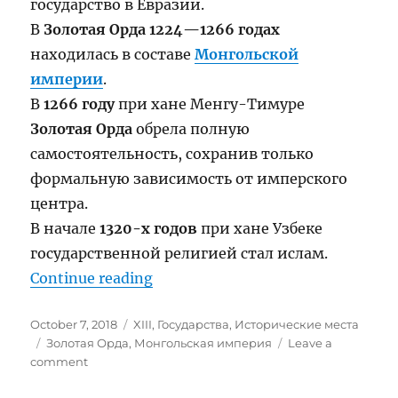
государство в Евразии.
В
Золотая Орда 1224—1266 годах
находилась в составе
Монгольской
империи
.
В
1266 году
при хане Менгу-Тимуре
Золотая Орда
обрела полную
самостоятельность, сохранив только
формальную зависимость от имперского
центра.
В начале
1320-х годов
при хане Узбеке
государственной религией стал ислам.
“Золотая Орда”
Continue reading
Posted
Categories
October 7, 2018
XIII
,
Государства
,
Исторические места
on
Tags
Золотая Орда
,
Монгольская империя
Leave a
on
comment
Золотая
Орда