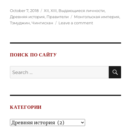
Posted
Categories
October 7, 2018
XII
,
XIII
,
Выдающиеся личности
,
on
Tags
Древняя история
,
Правители
Монгольская империя
,
on
Тэмуджин
,
Чингисхан
Leave a comment
Чингис-
хан
ПОИСК ПО САЙТУ
SE
Search
for:
КАТЕГОРИИ
Категории