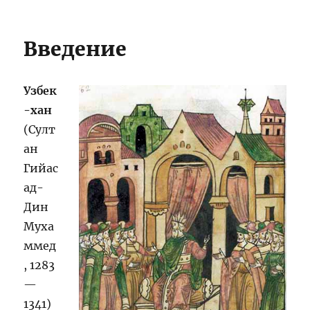
Введение
Узбек
-хан
(Султ
ан
Гийас
ад-
Дин
Муха
ммед
, 1283
—
1341)