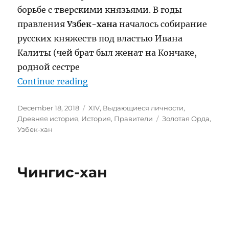
борьбе с тверскими князьями. В годы
правления
Узбек-хана
началось собирание
русских княжеств под властью Ивана
Калиты (чей брат был женат на Кончаке,
родной сестре
“Узбек-хан (1283 – 1341)”
Continue reading
Posted
Categories
December 18, 2018
XIV
,
Выдающиеся личности
,
on
Tags
Древняя история
,
История
,
Правители
Золотая Орда
,
Узбек-хан
Чингис-хан