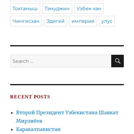
Тохтамыш
Тэмуджин
Узбек-хан
Чингисхан
Эдигей
империя
улус
SE
Search
for:
RECENT POSTS
Второй Президент Узбекистана Шавкат
Мирзиёев
Каракалпакистан