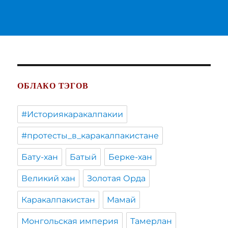
ОБЛАКО ТЭГОВ
#Историякаракалпакии
#протесты_в_каракалпакистане
Бату-хан
Батый
Берке-хан
Великий хан
Золотая Орда
Каракалпакистан
Мамай
Монгольская империя
Тамерлан