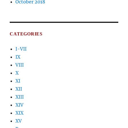
October 2018
CATEGORIES
I-VII
IX
VIII
X
XI
XII
XIII
XIV
XIX
XV