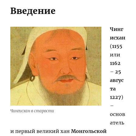
Введение
Чинг
исхан
(
1155
или
1162
–
25
авгус
та
1227
)
–
Чингисхан в старости
основ
атель
и первый великий хан
Монгольской