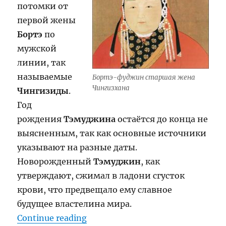
потомки от
первой жены
Бортэ
по
мужской
линии, так
называемые
Бортэ-фуджин старшая жена
Чингизхана
Чингизиды
.
Год
рождения
Тэмуджина
остаётся до конца не
выясненным, так как основные источники
указывают на разные даты.
Новорожденный
Тэмуджин
, как
утверждают, сжимал в ладони сгусток
крови, что предвещало ему славное
будущее властелина мира.
“Чингис-хан”
Continue reading