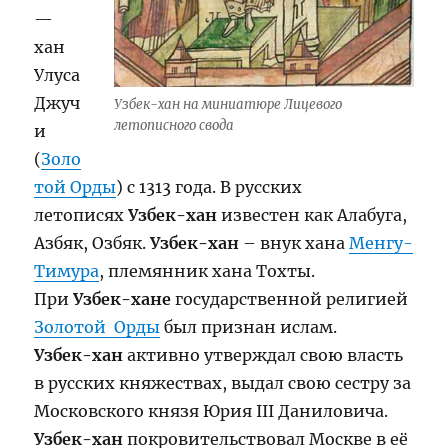
—
хан
Улуса
Джуч
Узбек-хан на миниатюре Лицевого
летописного свода
и
(
Золо
той Орды
) с 1313 года. В русских
летописях
Узбек-хан
известен как Алабуга,
Азбяк, Озбяк.
Узбек-хан
– внук хана
Менгу-
Тимура
, племянник хана Тохты.
При
Узбек-хане
государственной религией
Золотой Орды
был признан ислам.
Узбек-хан
активно утверждал свою власть
в русских княжествах, выдал свою сестру за
Московского князя Юрия III Даниловича.
Узбек-хан
покровительствовал Москве в её