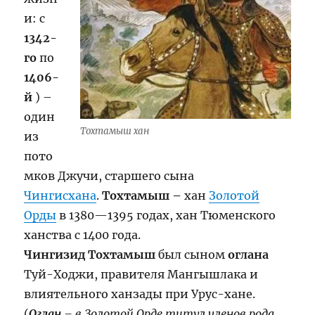
и: с
1342-
го
по
1406-
й
) –
один
Тохтамыш хан
из
пото
мков Джучи, старшего сына
Чингисхана
.
Тохтамыш –
хан
Золотой
Орды
в 1380—1395 годах, хан Тюменского
ханства с 1400 года.
Чингизид Тохтамыш
был сыном
оглана
Туй-Ходжи, правителя Мангышлака и
влиятельного ханзады при Урус-хане.
(
Оглан
– в Золотой Орде титул членов рода