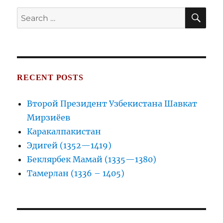
SE
Search
for:
RECENT POSTS
Второй Президент Узбекистана Шавкат
Мирзиёев
Каракалпакистан
Эдигей (1352—1419)
Беклярбек Мамай (1335—1380)
Тамерлан (1336 – 1405)