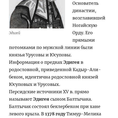
Основатель
династии,
возглавившей
Ногайскую
Орду. Его
Эдигей
прямыми
потомками по мужской линии были
князья Урусовы и Юсуповы.
Информация о предках
Эдигея
в
родословной, приведенной Кадыр-Али-
беком, идентична родословной князей
Юсуповых и Урусовых.
Персидские источники XV в. прямо
называют
Эдигея
сыном Балтычака.
Балтычак состоял беклербеком при хане
левого крыла. В
1378 году
Тимур-Мелика