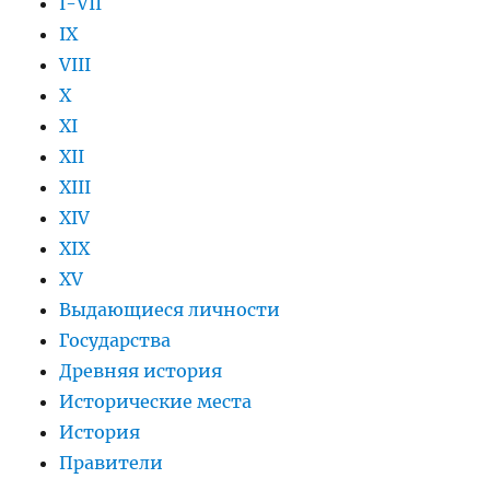
I-VII
IX
VIII
X
XI
XII
XIII
XIV
XIX
XV
Выдающиеся личности
Государства
Древняя история
Исторические места
История
Правители