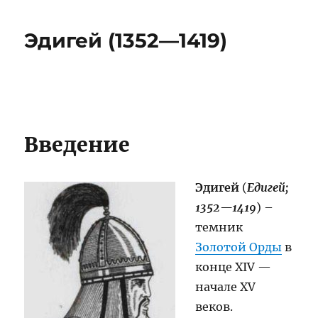
Эдигей (1352—1419)
Введение
Эдигей
(
Едигей;
1352—1419
) –
темник
Золотой Орды
в
конце XIV —
начале XV
веков.