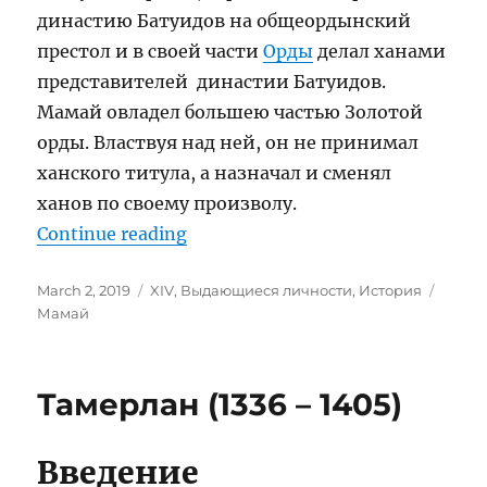
династию Батуидов на общеордынский
престол и в своей части
Орды
делал ханами
представителей династии Батуидов.
Мамай овладел большею частью Золотой
орды. Властвуя над ней, он не принимал
ханского титула, а назначал и сменял
ханов по своему произволу.
“Беклярбек Мамай (1335—1380)
Continue reading
Posted
Categories
Tags
March 2, 2019
XIV
,
Выдающиеся личности
,
История
on
Мамай
Тамерлан (1336 – 1405)
Введение