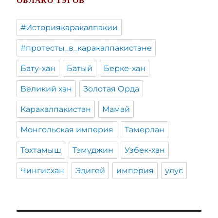
ОБЛАКО ТЭГОВ
#Историякаракалпакии
#протесты_в_каракалпакистане
Бату-хан
Батый
Берке-хан
Великий хан
Золотая Орда
Каракалпакистан
Мамай
Монгольская империя
Тамерлан
Тохтамыш
Тэмуджин
Узбек-хан
Чингисхан
Эдигей
империя
улус