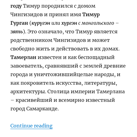
году
Тимур породнился с домом
Чингизидов и принял имя
Тимур
Гурган
(
күрүгэн
или
хүргэн
с
монгольского –
зять
). Это означало, что Тимур является
родственником Чингизидов и может
свободно жить и действовать в их домах.
Тамерлан
известен и как беспощадный
завоеватель, сравнявший с землей древние
города и уничтожившийцелые народы, и
как покровитель искусства, литературы,
архитектуры. Столица империи Тамерлана
– красивейший и всемирно известный
город Самарканде.
“Тамерлан (1336 – 1405)”
Continue reading