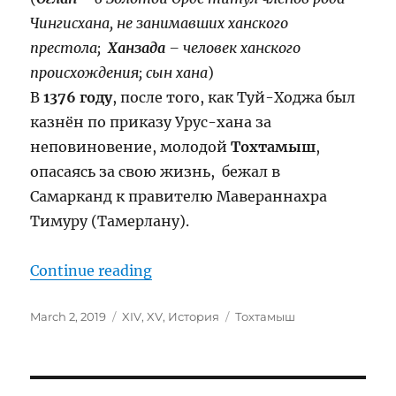
Чингисхана, не занимавших ханского
престола;
Ханзада
– человек ханского
происхождения; сын хана
)
В
1376 году
, после того, как Туй-Ходжа был
казнён по приказу Урус-хана за
неповиновение, молодой
Тохтамыш
,
опасаясь за свою жизнь, бежал в
Самарканд к правителю Мавераннахра
Тимуру (Тамерлану).
“Хан Тохтамыш (1342-1406)”
Continue reading
Posted
Categories
Tags
March 2, 2019
XIV
,
XV
,
История
Тохтамыш
on