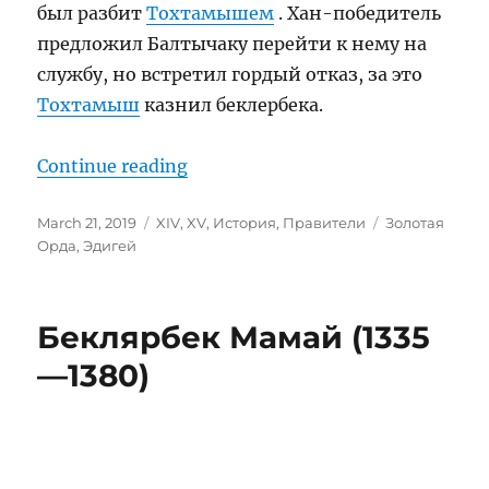
был разбит
Тохтамышем
. Хан-победитель
предложил Балтычаку перейти к нему на
службу, но встретил гордый отказ, за это
Тохтамыш
казнил беклербека.
“Эдигей (1352—1419)”
Continue reading
Posted
Categories
Tags
March 21, 2019
XIV
,
XV
,
История
,
Правители
Золотая
on
Орда
,
Эдигей
Беклярбек Мамай (1335
—1380)