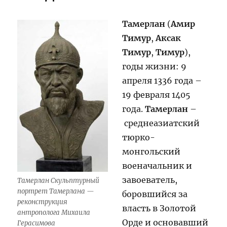
Тамерлан
(
Амир
Тимур
,
Аксак
Тимур
,
Тимур
),
годы жизни: 9
апреля 1336 года –
19 февраля 1405
года.
Тамерлан
–
среднеазиатский
тюрко-
монгольский
военачальник и
завоеватель,
Тамерлан Скульптурный
портрет Тамерлана —
боровшийся за
реконструкция
власть в Золотой
антрополога Михаила
Орде и основавший
Герасимова