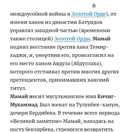
й
междоусобной войны в
Золотой Орде
), от
имени ханов из династии Батуидов
управлял западной частью (временами
также столицей)
Золотой Орды
.
Мамай
поднял восстание против хана Темир-
хаджи, и, умертвив его, провозгласил на
его место ханом Авдула (Абдуллаха),
которого отстаивал против многих других
претендентов, принимавших ханский
титул.
Мамай н
осил мусульманское имя
Кичиг-
Мухаммад
. Был женат на Тулунбек-ханум,
дочери Бердибека. В течение всего периода
«Великой замятни» Мамай, находясь на
посту беклярбека, стремился возвратить