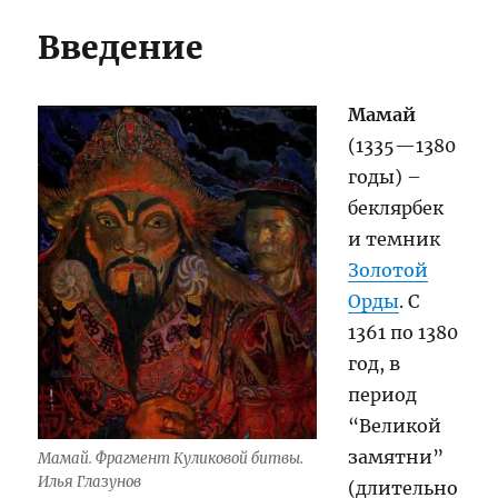
Введение
Мамай
(1335—1380
годы) –
беклярбек
и темник
Золотой
Орды
. С
1361 по 1380
год, в
период
“Великой
замятни”
Мамай. Фрагмент Куликовой битвы.
Илья Глазунов
(длительно