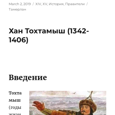
Posted
Categories
Tags
March 2, 2019
XIV
,
XV
,
История
,
Правители
on
Тамерлан
Хан Тохтамыш (1342-
1406)
Введение
Тохта
мыш
(годы
жизн