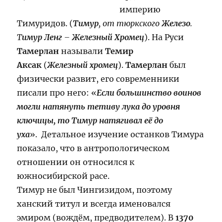
империю
Тимуридов. (
Тимур
, от тюркского
Железо
.
Т
имур Ленг
–
Железный Хромец
). На Руси
Тамерлан
называли
Темир
Аксак
(
Железный хромец
).
Тамерлан
был
физически развит, его современники
писали про него: «
Если большинство воинов
могли натянуть тетиву лука до уровня
ключицы, то Тимур натягивал её до
уха
». Детальное изучение останков Тимура
показало, что в антропологическом
отношении он относился к
южносибирской расе.
Тимур не был Чингизидом, поэтому
ханский титул и всегда именовался
эмиром (вождём, предводителем). В
1370