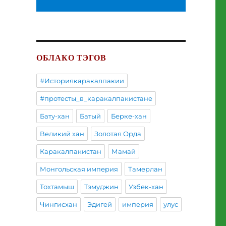
ОБЛАКО ТЭГОВ
#Историякаракалпакии
#протесты_в_каракалпакистане
Бату-хан
Батый
Берке-хан
Великий хан
Золотая Орда
Каракалпакистан
Мамай
Монгольская империя
Тамерлан
Тохтамыш
Тэмуджин
Узбек-хан
Чингисхан
Эдигей
империя
улус