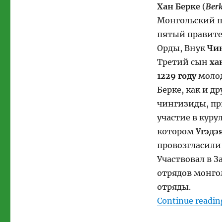
Берке-
Хан Берке
(
Ber
хан
Mонгольский п
пятый правите
Орды, Внук
Чи
Третий сын
ха
1229 году
молод
Берке, как и др
чингизиды, п
участие в курул
котором
Угэдэ
провозгласили
Участвовал в 
отрядов монго
отряды.
Continue readin