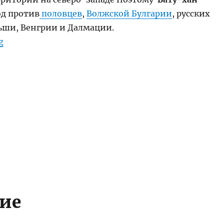
од против
половцев
,
Волжской Булгарии
, русских
ьши, Венгрии и Далмации.
“Батый (Бату-хан). 1209-1256 гг.”
g
ие