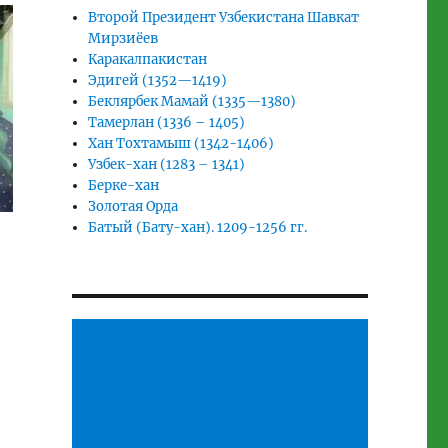
Второй Президент Узбекистана Шавкат
Мирзиёев
Каракалпакистан
Эдигей (1352—1419)
Беклярбек Мамай (1335—1380)
Тамерлан (1336 – 1405)
Хан Тохтамыш (1342-1406)
Узбек-хан (1283 – 1341)
Берке-хан
Золотая Орда
Батый (Бату-хан). 1209-1256 гг.