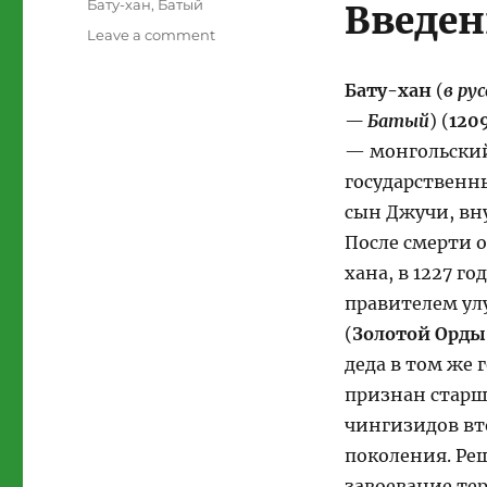
Tags
Бату-хан
,
Батый
Введен
on
Leave a comment
Батый
(Бату-
Бату-хан
(
в ру
хан).
— Батый
) (
120
1209-
1256
— монгольский
гг.
государственн
сын Джучи, вн
После смерти 
хана, в 1227 го
правителем ул
(
Золотой Орды
деда в том же 
признан старш
чингизидов вт
поколения. Реш
завоевание те