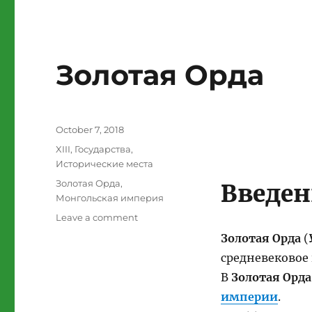
Золотая Орда
Posted
October 7, 2018
on
Categories
XIII
,
Государства
,
Исторические места
Tags
Золотая Орда
,
Введен
Монгольская империя
on
Leave a comment
Золотая
Золотая Орда
(
Орда
средневековое 
В
Золотая Орда
империи
.