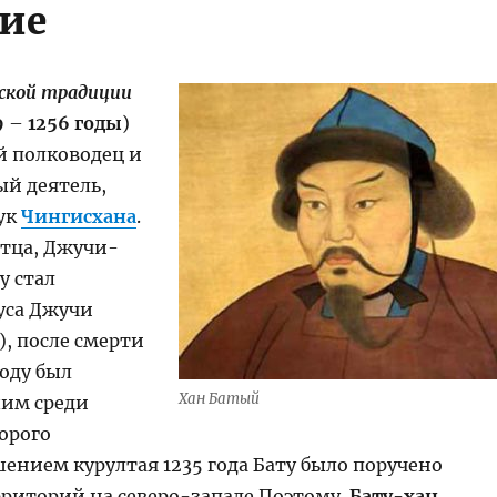
ие
сской традиции
9
–
1256 годы
)
 полководец и
ый деятель,
ук
Чингисхана
.
отца, Джучи-
ду стал
уса Джучи
), после смерти
году был
Хан Батый
им среди
орого
ением курултая 1235 года Бату было поручено
рриторий на северо-западе Поэтому
Бату-хан