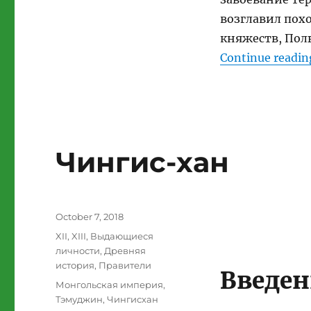
возглавил пох
княжеств, Пол
Continue readin
Чингис-хан
Posted
October 7, 2018
on
Categories
XII
,
XIII
,
Выдающиеся
личности
,
Древняя
история
,
Правители
Введен
Tags
Монгольская империя
,
Тэмуджин
,
Чингисхан