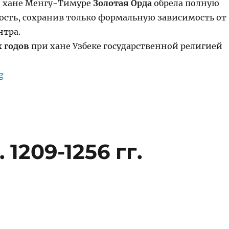
 хане Менгу-Тимуре
Золотая Орда
обрела полную
ость, сохранив только формальную зависимость от
нтра.
х годов
при хане Узбеке государственной религией
“Золотая Орда”
g
 1209-1256 гг.