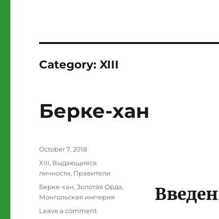
Category:
XIII
Берке-хан
Posted
October 7, 2018
on
Categories
XIII
,
Выдающиеся
личности
,
Правители
Tags
Берке-хан
,
Золотая Орда
,
Введен
Монгольская империя
on
Leave a comment