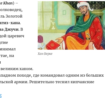
ke Khan
) –
олководец,
ль Золотой
нгиз-хана
.
на Джучи
. В
ой царевич
угие
ринимал
Хан Берке
тае, на
я
 великим ханом.
Западном походе, где командовал одним из больших
льской армии. Решительно теснил кипчакские
“Берке-хан”
g