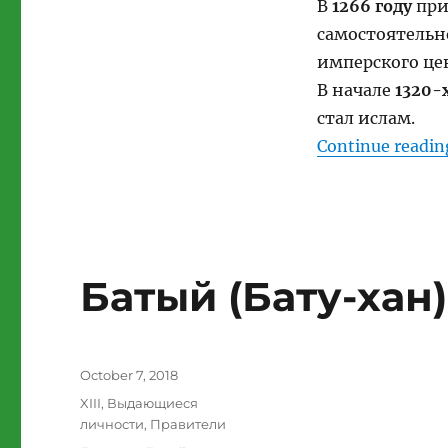
В
1266 году
при
самостоятельн
имперского це
В начале
1320-
стал ислам.
Continue readin
Батый (Бату-хан).
Posted
October 7, 2018
on
Categories
XIII
,
Выдающиеся
личности
,
Правители